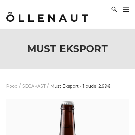
Õ L L E N A U T
MUST EKSPORT
/
/
Pood
SEGAKAST
Must Eksport - 1 pudel 2.99€