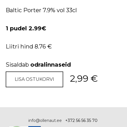
Baltic Porter 7.9% vol 33cl
1 pudel 2.99€
Liitri hind 8.76 €
Sisaldab
odralinnaseid
2,99 €
LISA OSTUKORVI
info@ollenaut.ee
+372 56 56 35 70