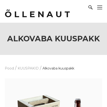
Õ L L E N A U T
ALKOVABA KUUSPAKK
/
/
Pood
KUUSPAKID
Alkovaba kuuspakk