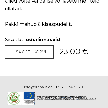
Õlled võite valida ise või lasete meil teid
üllatada.
Pakki mahub 6 klaaspudelit.
Sisaldab
odralinnaseid
23,00 €
LISA OSTUKORVI
info@ollenaut.ee
+372 56 56 35 70