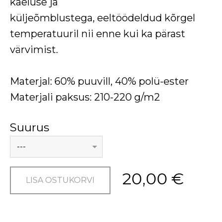
kaeluse ja
küljeõmblustega,
eeltöödeldud kõrgel
temperatuuril nii enne kui ka pärast
värvimist.
Materjal: 60% puuvill, 40% polü-ester
Materjali paksus: 210-220 g/m2
Suurus
20,00 €
LISA OSTUKORVI