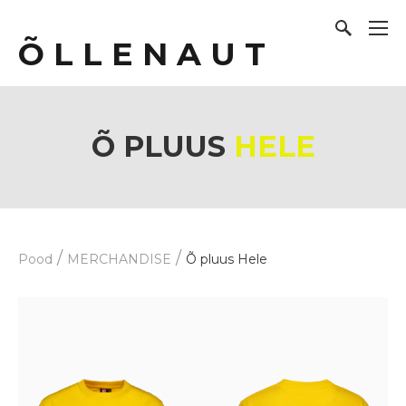
Õ L L E N A U T
Õ PLUUS
HELE
/
/
Pood
MERCHANDISE
Õ pluus Hele