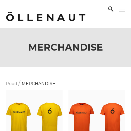
Õ L L E N A U T
MERCHANDISE
/
Pood
MERCHANDISE